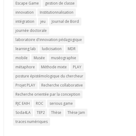
Escape Game
gestion de classe
innovation
Institutionnalisation
intégration
jeu
Journal de Bord
journée doctorale
laboratoire d'innovation pédagogique
learning lab
ludicisation
MDR
mobile
Musée
muséographie
métaphore
Méthode mixte
PLAY
posture épistémologique du chercheur
Projet PLAY
Recherche collaborative
Recherche orientée par la conception
RJC EAIH
ROC
serious game
Soda4LA
TEP2
Thèse
Thèse Jam
traces numériques