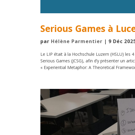
Serious Games à Luce
par
Hélène Parmentier
|
9 Déc 202
Le LIP était à la Hochschule Luzern (HSLU) les
Serious Games (JCSG), afin d’y présenter un artic
« Experiential Metaphor: A Theoretical Framework