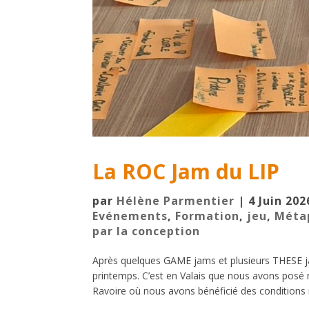
La ROC Jam du LIP
par
Hélène Parmentier
|
4 Juin 202
Evénements
,
Formation
,
jeu
,
Méta
par la conception
Après quelques GAME jams et plusieurs THESE ja
printemps. C’est en Valais que nous avons posé n
Ravoire où nous avons bénéficié des conditions i