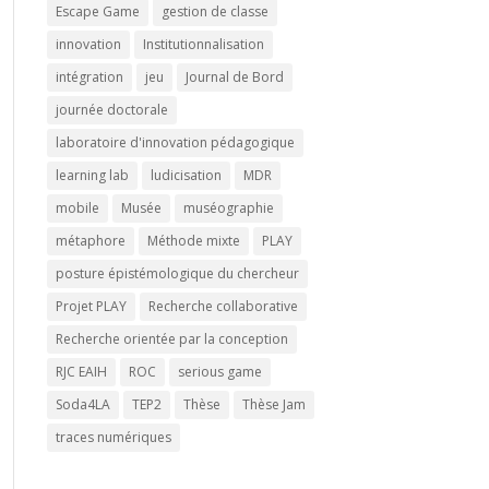
Escape Game
gestion de classe
innovation
Institutionnalisation
intégration
jeu
Journal de Bord
journée doctorale
laboratoire d'innovation pédagogique
learning lab
ludicisation
MDR
mobile
Musée
muséographie
métaphore
Méthode mixte
PLAY
posture épistémologique du chercheur
Projet PLAY
Recherche collaborative
Recherche orientée par la conception
RJC EAIH
ROC
serious game
Soda4LA
TEP2
Thèse
Thèse Jam
traces numériques