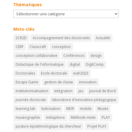
Thématiques
Thématiques
Mots-clés
2CR2D
Accompagnement des doctorants
Actualité
CERF
Classcraft
conception
conception collaborative
Conférences
design
Didactique de l'informatique
digital
DigitComp
Doctoriales
Ecole doctorale
eiah2023
Escape Game
gestion de classe
innovation
Institutionnalisation
intégration
jeu
Journal de Bord
journée doctorale
laboratoire d'innovation pédagogique
learning lab
ludicisation
MDR
mobile
Musée
muséographie
métaphore
Méthode mixte
PLAY
posture épistémologique du chercheur
Projet PLAY