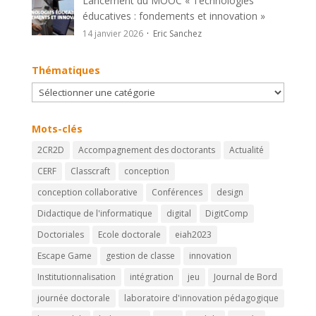
Lancement du MOOC « Technologies
éducatives : fondements et innovation »
14 janvier 2026
Eric Sanchez
Thématiques
Thématiques
Mots-clés
2CR2D
Accompagnement des doctorants
Actualité
CERF
Classcraft
conception
conception collaborative
Conférences
design
Didactique de l'informatique
digital
DigitComp
Doctoriales
Ecole doctorale
eiah2023
Escape Game
gestion de classe
innovation
Institutionnalisation
intégration
jeu
Journal de Bord
journée doctorale
laboratoire d'innovation pédagogique