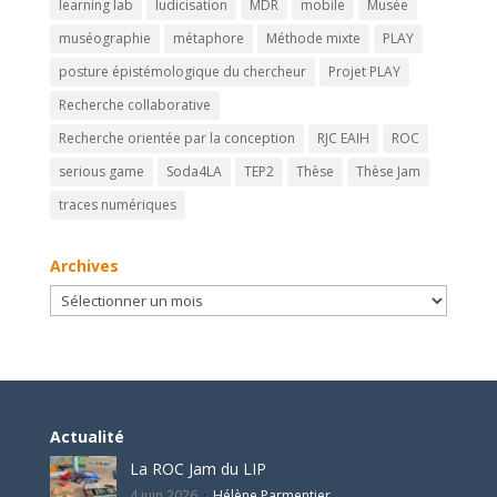
learning lab
ludicisation
MDR
mobile
Musée
muséographie
métaphore
Méthode mixte
PLAY
posture épistémologique du chercheur
Projet PLAY
Recherche collaborative
Recherche orientée par la conception
RJC EAIH
ROC
serious game
Soda4LA
TEP2
Thèse
Thèse Jam
traces numériques
Archives
Archives
Actualité
La ROC Jam du LIP
4 juin 2026
Hélène Parmentier