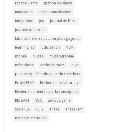
Escape Game
gestion de classe
innovation
Institutionnalisation
intégration
jeu
Journal de Bord
journée doctorale
laboratoire d'innovation pédagogique
learning lab
ludicisation
MDR
mobile
Musée
muséographie
métaphore
Méthode mixte
PLAY
posture épistémologique du chercheur
Projet PLAY
Recherche collaborative
Recherche orientée par la conception
RJC EAIH
ROC
serious game
Soda4LA
TEP2
Thèse
Thèse Jam
traces numériques