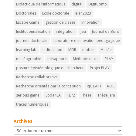
Didactique de l'informatique
digital
DigitComp
Doctoriales
Ecole doctorale
eiah2023
Escape Game
gestion de classe
innovation
Institutionnalisation
intégration
jeu
Journal de Bord
journée doctorale
laboratoire d'innovation pédagogique
learning lab
ludicisation
MDR
mobile
Musée
muséographie
métaphore
Méthode mixte
PLAY
posture épistémologique du chercheur
Projet PLAY
Recherche collaborative
Recherche orientée par la conception
RJC EAIH
ROC
serious game
Soda4LA
TEP2
Thèse
Thèse Jam
traces numériques
Archives
Archives