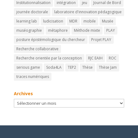
Institutionnalisation
intégration
jeu
Journal de Bord
journée doctorale
laboratoire d'innovation pédagogique
learning lab
ludicisation
MDR
mobile
Musée
muséographie
métaphore
Méthode mixte
PLAY
posture épistémologique du chercheur
Projet PLAY
Recherche collaborative
Recherche orientée par la conception
RJC EAIH
ROC
serious game
Soda4LA
TEP2
Thèse
Thèse Jam
traces numériques
Archives
Archives