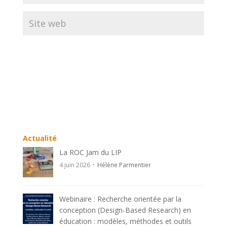
A
l
t
e
r
n
Actualité
a
La ROC Jam du LIP
t
4 juin 2026
Hélène Parmentier
i
v
e
Webinaire : Recherche orientée par la
:
conception (Design-Based Research) en
éducation : modèles, méthodes et outils