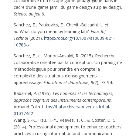
collaborative d’un escape game pédagogique dans le
cadre d’une game jam : du game design au play design.
Science du jeu
6.
Sanchez, E., Paukovics, E., Cheniti-Belcadhi, L.
et
al.
What do you mean by learning lab?.
Educ Inf
Technol
(2021).
https://doi.org/10.1007/s10639-021-
10783-x
Sanchez, E., et Monod-Ansaldi, R. (2015). Recherche
collaborative orientée par la conception : Un paradigme
méthodologique pour prendre en compte la
complexité des situations d’enseignement-
apprentissage.
Éducation et didactique
,
9
(2), 73‑94.
Rabardel, P. (1995).
Les hommes et les technologies;
approche cognitive des instruments contemporains
.
Armand Colin.
https://hal.archives-ouvertes.fr/hal-
01017462
Wang, S.-K., Hsu, H.-Y., Reeves, T. C., & Coster, D. C.
(2014). Professional development to enhance teachers’
practices in using information and communication