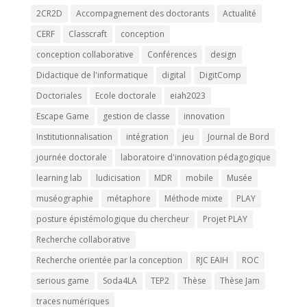
2CR2D
Accompagnement des doctorants
Actualité
CERF
Classcraft
conception
conception collaborative
Conférences
design
Didactique de l'informatique
digital
DigitComp
Doctoriales
Ecole doctorale
eiah2023
Escape Game
gestion de classe
innovation
Institutionnalisation
intégration
jeu
Journal de Bord
journée doctorale
laboratoire d'innovation pédagogique
learning lab
ludicisation
MDR
mobile
Musée
muséographie
métaphore
Méthode mixte
PLAY
posture épistémologique du chercheur
Projet PLAY
Recherche collaborative
Recherche orientée par la conception
RJC EAIH
ROC
serious game
Soda4LA
TEP2
Thèse
Thèse Jam
traces numériques