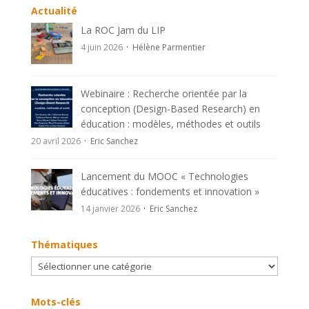
n
Actualité
a
La ROC Jam du LIP
t
4 juin 2026
Hélène Parmentier
i
v
e
Webinaire : Recherche orientée par la
:
conception (Design-Based Research) en
éducation : modèles, méthodes et outils
20 avril 2026
Eric Sanchez
Lancement du MOOC « Technologies
éducatives : fondements et innovation »
14 janvier 2026
Eric Sanchez
Thématiques
Thématiques
Mots-clés