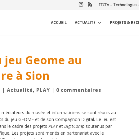
TECFA – Technologies 
ACCUEIL
ACTUALITE
PROJETS & RE
u jeu Geome au
re à Sion
0
|
Actualité
,
PLAY
|
0 commentaires
, médiateurs du musée et informaticiens se sont réunis au
sts du jeu GEOME et de son Compagnon Digital. Le jeu est
ans le cadre des projets
PLAY
et
DigitComp
soutenus par
fique. Les projets sont menés en partenariat avec le