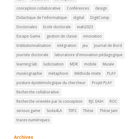
conception collaborative
Conférences
design
Didactique de l'informatique
digital
DigitComp
Doctoriales
Ecole doctorale
eiah2023
Escape Game
gestion de classe
innovation
Institutionnalisation
intégration
jeu
Journal de Bord
journée doctorale
laboratoire d'innovation pédagogique
learning lab
ludicisation
MDR
mobile
Musée
muséographie
métaphore
Méthode mixte
PLAY
posture épistémologique du chercheur
Projet PLAY
Recherche collaborative
Recherche orientée par la conception
RJC EAIH
ROC
serious game
Soda4LA
TEP2
Thèse
Thèse Jam
traces numériques
Archives