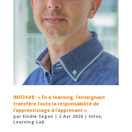
INFOX#8 : « En e-learning, l’enseignant
transfère toute la responsabilité de
l’apprentissage à l’apprenant »
par
Elodie Sogan
|
2 Avr 2020
|
Infox
,
Learning Lab