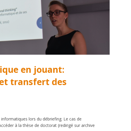
ique en jouant:
 et transfert des
8
 informatiques lors du débriefing. Le cas de
céder à la thèse de doctorat (redirigé sur archive