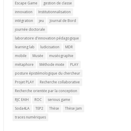
Escape Game
gestion de classe
innovation
Institutionnalisation
intégration
jeu
Journal de Bord
journée doctorale
laboratoire d'innovation pédagogique
learning lab
ludicisation
MDR
mobile
Musée
muséographie
métaphore
Méthode mixte
PLAY
posture épistémologique du chercheur
Projet PLAY
Recherche collaborative
Recherche orientée par la conception
RJC EAIH
ROC
serious game
Soda4LA
TEP2
Thèse
Thèse Jam
traces numériques