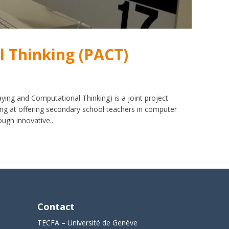
l Thinking (PACT)
8
ing and Computational Thinking) is a joint project
g at offering secondary school teachers in computer
ough innovative...
Contact
TECFA – Université de Genève