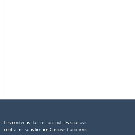
Les contenus du site sont publiés sauf avis
contraires sous licence Creative Commons.