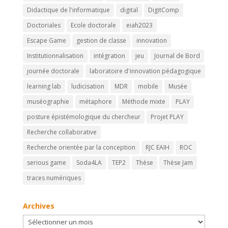
Didactique de l'informatique
digital
DigitComp
Doctoriales
Ecole doctorale
eiah2023
Escape Game
gestion de classe
innovation
Institutionnalisation
intégration
jeu
Journal de Bord
journée doctorale
laboratoire d'innovation pédagogique
learning lab
ludicisation
MDR
mobile
Musée
muséographie
métaphore
Méthode mixte
PLAY
posture épistémologique du chercheur
Projet PLAY
Recherche collaborative
Recherche orientée par la conception
RJC EAIH
ROC
serious game
Soda4LA
TEP2
Thèse
Thèse Jam
traces numériques
Archives
Archives