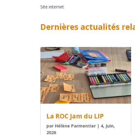
Site internet
Dernières actualités rel
La ROC Jam du LIP
par
Hélène Parmentier
|
4, Juin,
2026