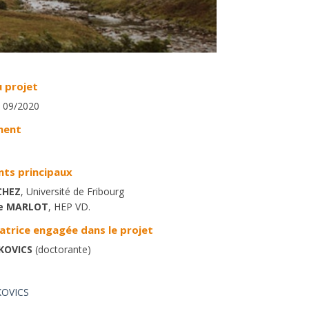
 projet
 09/2020
ment
ts principaux
CHEZ
, Université de Fribourg
ne MARLOT
, HEP VD.
atrice engagée dans le projet
UKOVICS
(doctorante)
KOVICS