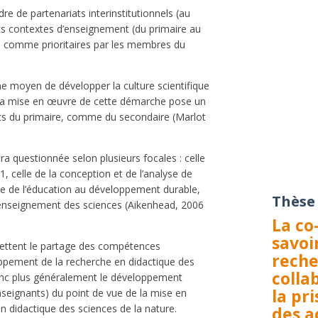
re de partenariats interinstitutionnels (au
ts contextes d’enseignement (du primaire au
u comme prioritaires par les membres du
e moyen de développer la culture scientifique
 la mise en œuvre de cette démarche pose un
nts du primaire, comme du secondaire (Marlot
ra questionnée selon plusieurs focales : celle
 1, celle de la conception et de l’analyse de
le de l’éducation au développement durable,
Thèse
’enseignement des sciences (Aikenhead, 2006
La co
savoi
mettent le partage des compétences
reche
ppement de la recherche en didactique des
colla
donc plus généralement le développement
la pr
seignants) du point de vue de la mise en
n didactique des sciences de la nature.
des a