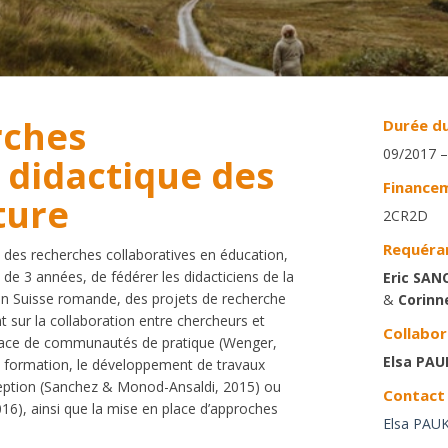
rches
Durée du
09/2017 –
 didactique des
Finance
ture
2CR2D
Requéran
des recherches collaboratives en éducation,
 de 3 années, de fédérer les didacticiens de la
Eric SAN
, en Suisse romande, des projets de recherche
&
Corin
t sur la collaboration entre chercheurs et
Collabor
 place de communautés de pratique (Wenger,
Elsa PA
t formation, le développement de travaux
nception (Sanchez & Monod-Ansaldi, 2015) ou
Contact
2016), ainsi que la mise en place d’approches
Elsa PAU